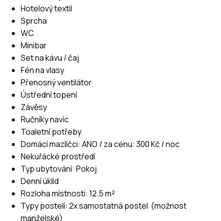
Hotelový textil
Sprcha
WC
Minibar
Set na kávu / čaj
Fén na vlasy
Přenosný ventilátor
Ústřední topení
Závěsy
Ručníky navíc
Toaletní potřeby
Domácí mazlíčci: ANO / za cenu: 300 Kč / noc
Nekuřácké prostředí
Typ ubytování: Pokoj
Denní úklid
Rozloha místnosti: 12.5 m²
Typy postelí: 2x samostatná postel (možnost
manželské)