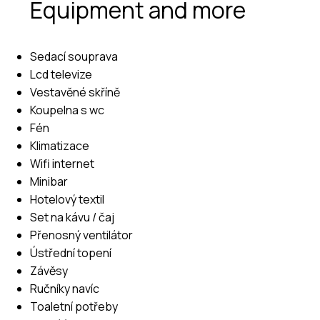
Equipment and more
Sedací souprava
Lcd televize
Vestavěné skříně
Koupelna s wc
Fén
Klimatizace
Wifi internet
Minibar
Hotelový textil
Set na kávu / čaj
Přenosný ventilátor
Ústřední topení
Závěsy
Ručníky navíc
Toaletní potřeby