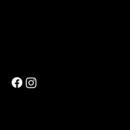
Useful sites
Rooms and prices
Restaurant
Additional services
Activities nearby
About the hotel
Photo gallery
Follow us
Terms and conditions
Accommodation rules
Privacy Policy