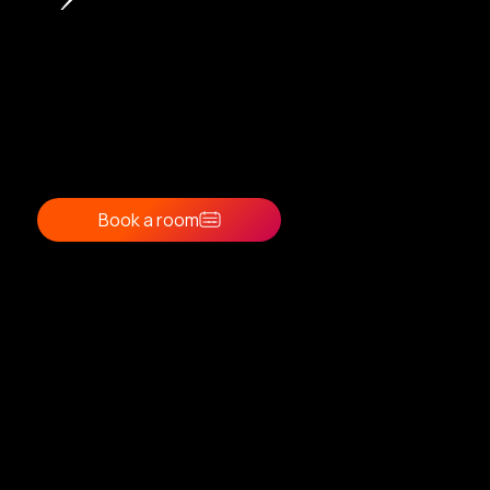
Contacts
Reception: 8:00 AM - 9:00 PM
recepce@aparthotel-jablonec.cz
+ 420 733 537 001
Where to find us
Apart Hotel Jablonec
Svatopluka Čecha 59
Jablonec nad Nisou
466 02